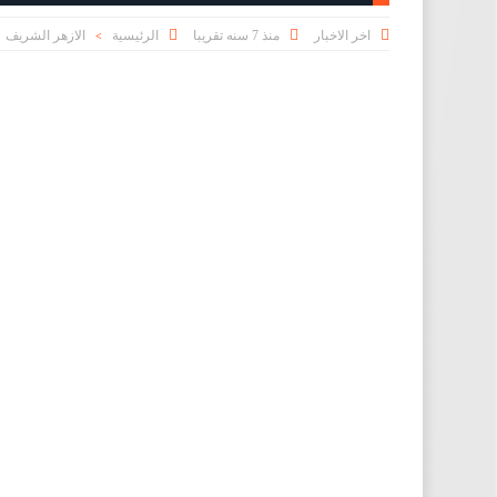



اخر الاخبار
منذ 7 سنه تقريبا
الرئيسية
الازهر الشريف
>