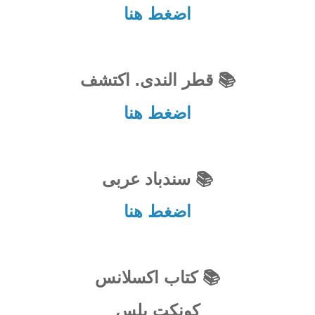
اضغط هنا
📚 قطر الندى. اكتشف
اضغط هنا
📚 سندباد عربى
اضغط هنا
📚 كتاب اكسلانس
كونكت بلس