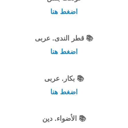
اضغط هنا
📚 قطر الندى. عربى
اضغط هنا
📚 بكار. عربى
اضغط هنا
📚 الأضواء. دين