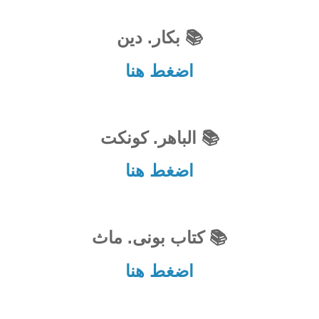
📚 بكار. دين
اضغط هنا
📚 الباهر. كونكت
اضغط هنا
📚 كتاب بونى. ماث
اضغط هنا