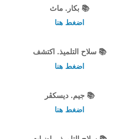
📚 بكار. ماث
اضغط هنا
📚 سلاح التلميذ. اكتشف
اضغط هنا
📚 جيم. ديسكڤر
اضغط هنا
📚 سلاح التلميذ رياضيات