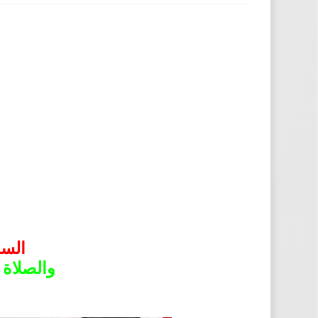
السل
والصلاة 